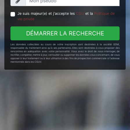
Je suis majeur(e) et j'accepte les
CGU
et la
Politique de
vie privée
DÉMARRER LA RECHERCHE
Les données collectées au cours de votre inscription sont destinées à la société GDM,
responsable du traitement ainsi qu'à ses partenaires. Elles sont destinées à vous proposer des
rencontres en adéquation avec votre personnalité. Vous avez le droit de nous interroger, de
rectifier, compléter, mettre à jour, verrouiller ou supprimer les données vous concernant, de vous
opposer à leur traitement ou à leur utilisation à des fins de prospection commerciale à l'adresse
mentionnée dans les CGUV.