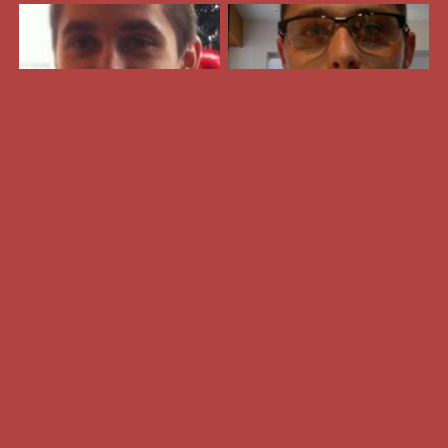
Bienvenue sur Gay-
Gauche.com !
Le site de rencontre pour les
gays de gauche
Vous êtes homo, vous avez des convictions à
partager, bienvenue sur gay-gauche.com où on veut
bien discuter politique mais sans se prendre la tête au
lit !
Sur Gay-Gauche.com, vous rencontrerez des